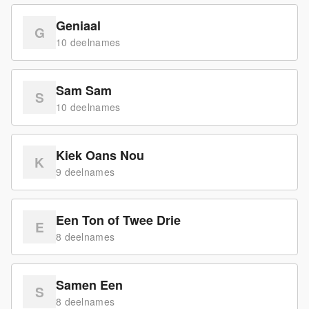
Geniaal
G
10
deelname
s
Sam Sam
S
10
deelname
s
Kiek Oans Nou
K
9
deelname
s
Een Ton of Twee Drie
E
8
deelname
s
Samen Een
S
8
deelname
s