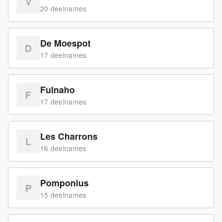
V
20
deelname
s
De Moespot
D
17
deelname
s
Fulnaho
F
17
deelname
s
Les Charrons
L
16
deelname
s
Pomponius
P
15
deelname
s