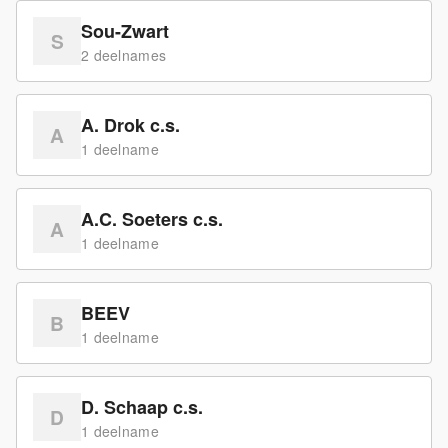
Sou-Zwart
S
2
deelname
s
A. Drok c.s.
A
1
deelname
A.C. Soeters c.s.
A
1
deelname
BEEV
B
1
deelname
D. Schaap c.s.
D
1
deelname