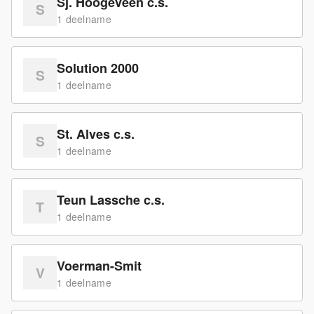
Sj. Hoogeveen c.s.
S
1
deelname
Solution 2000
S
1
deelname
St. Alves c.s.
S
1
deelname
Teun Lassche c.s.
T
1
deelname
Voerman-Smit
V
1
deelname