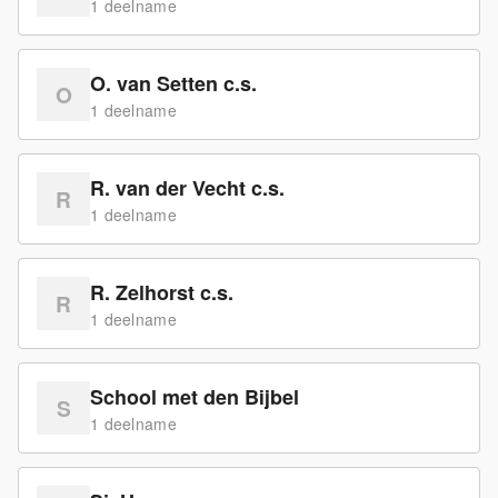
1
deelname
O. van Setten c.s.
O
1
deelname
R. van der Vecht c.s.
R
1
deelname
R. Zelhorst c.s.
R
1
deelname
School met den Bijbel
S
1
deelname