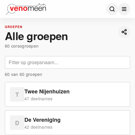
GROEPEN
Alle groepen
60
corsogroepen
60
van
60
groepen
Twee Nijenhuizen
T
47
deelname
s
De Vereniging
D
42
deelname
s