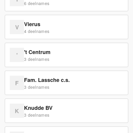
6
deelname
s
Vierus
V
4
deelname
s
't Centrum
'
3
deelname
s
Fam. Lassche c.s.
F
3
deelname
s
Knudde BV
K
3
deelname
s