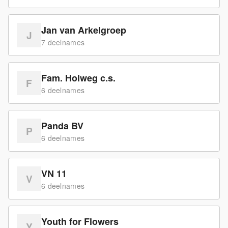
Jan van Arkelgroep
J
7
deelname
s
Fam. Holweg c.s.
F
6
deelname
s
Panda BV
P
6
deelname
s
VN 11
V
6
deelname
s
Youth for Flowers
Y