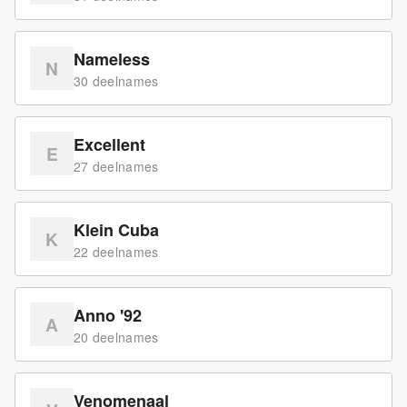
Nameless
N
30
deelname
s
Excellent
E
27
deelname
s
Klein Cuba
K
22
deelname
s
Anno '92
A
20
deelname
s
Venomenaal