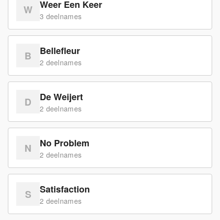
Weer Een Keer
W
3
deelname
s
Bellefleur
B
2
deelname
s
De Weijert
D
2
deelname
s
No Problem
N
2
deelname
s
Satisfaction
S
2
deelname
s