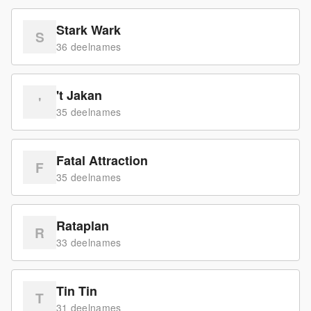
Stark Wark
S
36
deelname
s
't Jakan
'
35
deelname
s
Fatal Attraction
F
35
deelname
s
Rataplan
R
33
deelname
s
Tin Tin
T
31
deelname
s