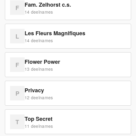
Fam. Zelhorst c.s.
F
14
deelname
s
Les Fleurs Magnifiques
L
14
deelname
s
Flower Power
F
13
deelname
s
Privacy
P
12
deelname
s
Top Secret
T
11
deelname
s