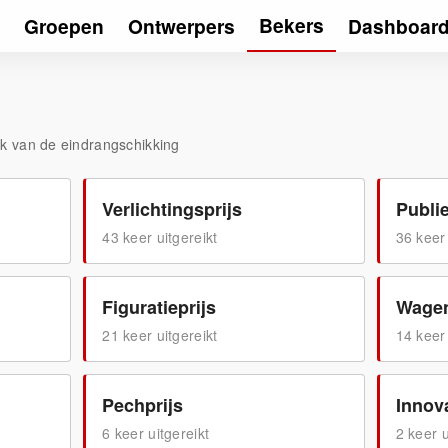
Bekers
Groepen
Ontwerpers
Dashboar
k van de eindrangschikking
Verlichtingsprijs
Publie
43
keer uitgereikt
36
keer 
Figuratieprijs
Wagen
21
keer uitgereikt
14
keer 
Pechprijs
Innova
6
keer uitgereikt
2
keer u