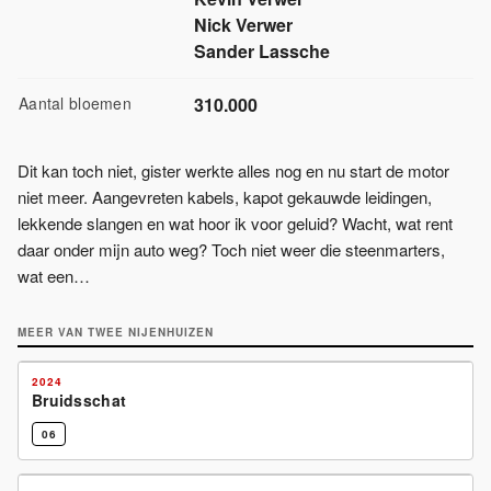
Nick Verwer
Sander Lassche
Aantal bloemen
310.000
Dit kan toch niet, gister werkte alles nog en nu start de motor
niet meer. Aangevreten kabels, kapot gekauwde leidingen,
lekkende slangen en wat hoor ik voor geluid? Wacht, wat rent
daar onder mijn auto weg? Toch niet weer die steenmarters,
wat een…
MEER VAN
TWEE NIJENHUIZEN
2024
Bruidsschat
EREPRIJS
06
FIGURATIEPRIJS
+
1