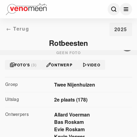
← Terug
2025
Rotbeesten
GEEN FOTO
FOTO'S
(
3
)
ONTWERP
VIDEO
Groep
Twee Nijenhuizen
Uitslag
2
e plaats
(
178
)
Ontwerper
s
Allard Voerman
Bas Roskam
Evie Roskam
Kevin Verwer