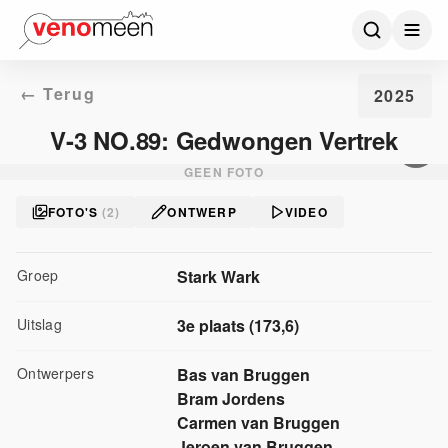
← Terug
2025
V-3 NO.89: Gedwongen Vertrek
GEEN FOTO
FOTO'S
(
2
)
ONTWERP
VIDEO
Groep
Stark Wark
Uitslag
3
e plaats
(
173,6
)
Ontwerper
s
Bas van Bruggen
Bram Jordens
Carmen van Bruggen
Jeroen van Bruggen