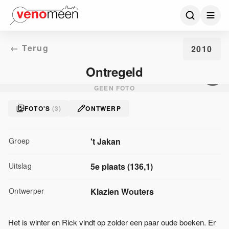
← Terug
2010
Ontregeld
GEEN FOTO
FOTO'S
(
3
)
ONTWERP
Groep
't Jakan
Uitslag
5
e plaats
(
136,1
)
Ontwerper
Klazien Wouters
Het is winter en Rick vindt op zolder een paar oude boeken. Er