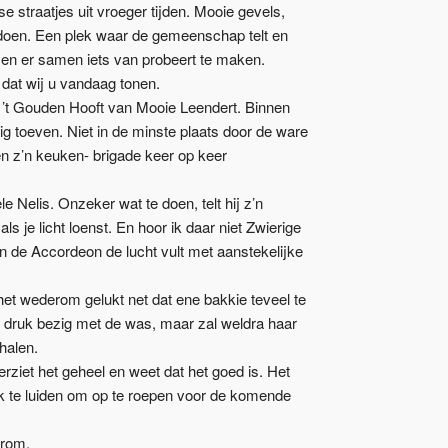
e straatjes uit vroeger tijden. Mooie gevels,
 doen. Een plek waar de gemeenschap telt en
t en er samen iets van probeert te maken.
 dat wij u vandaag tonen.
 ’t Gouden Hooft van Mooie Leendert. Binnen
g toeven. Niet in de minste plaats door de ware
en z’n keuken- brigade keer op keer
le Nelis. Onzeker wat te doen, telt hij z’n
ls je licht loenst. En hoor ik daar niet Zwierige
n de Accordeon de lucht vult met aanstekelijke
het wederom gelukt net dat ene bakkie teveel te
og druk bezig met de was, maar zal weldra haar
halen.
iet het geheel en weet dat het goed is. Het
ok te luiden om op te roepen voor de komende
arom.