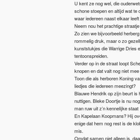
U kent ze nog wel, die ouderwets
schone stoepen en altijd wat te
waar iedereen naast elkaar leef
Neem nou het prachtige straatje
Zo zien we bijvoorbeeld herberg
rommelig druk, maar o zo gezelli
kunststukjes die Warrige Dries 
tentoonspreiden.
Verder op in de straat loopt Sche
knopen en dat valt nog niet mee a
Toon die als herboren Koning va
liedjes die iedereen meezingt?
Blauwe Hendrik op zijn beurt is 
nuttigen. Bleke Doortje is nu n
man ruw uit z’n kennelijke staat 
En Kapelaan Koopmans? Hij overz
enige dat hem nog rest is de kl
mis.
Omdat samen niet alleen is, da