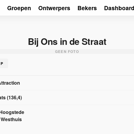
Groepen
Ontwerpers
Bekers
Dashboar
Bij Ons in de Straat
GEEN FOTO
RP
Attraction
ats
(
136,4
)
 Hoogstede
 Westhuis