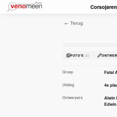
Corsojaren
← Terug
FOTO'S
(
2
)
ONTWE
Groep
Fatal 
Uitslag
4
e pla
Ontwerper
s
Alwin
Edwin