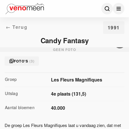
← Terug
1991
Candy Fantasy
GEEN FOTO
FOTO'S
(
3
)
Groep
Les Fleurs Magnifiques
Uitslag
4
e plaats
(
131,5
)
Aantal bloemen
40.000
De groep Les Fleurs Magnifiques laat u vandaag zien, dat met