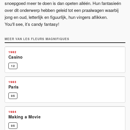
snoepgoed meer te doen is dan opeten alléén. Hun fantasieén
over dit onderwerp hebben geleid tot een praalwagen waarbij
jong en oud, letterlijk en figuurlijk, hun vingers aflikken.
You‘ll see, it’s candy fantasy!
MEER VAN
LES FLEURS MAGNIFIQUES
1982
Casino
12
1983
Paris
05
AANMOEDIGINGSPRIJS
1984
Making a Movie
05