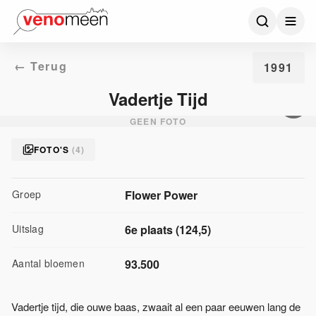
← Terug
1991
Vadertje Tijd
GEEN FOTO
FOTO'S
(
4
)
Groep
Flower Power
Uitslag
6
e plaats
(
124,5
)
Aantal bloemen
93.500
Vadertje tijd, die ouwe baas, zwaait al een paar eeuwen lang de