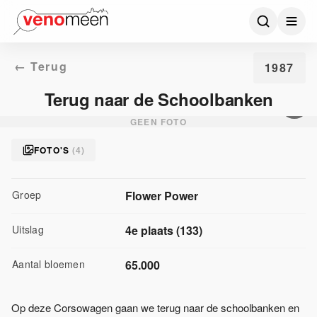
← Terug
1987
Terug naar de Schoolbanken
GEEN FOTO
FOTO'S
(
4
)
Groep
Flower Power
Uitslag
4
e plaats
(
133
)
Aantal bloemen
65.000
Op deze Corsowagen gaan we terug naar de schoolbanken en