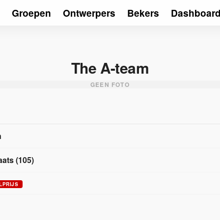
Groepen
Ontwerpers
Bekers
Dashboar
The A-team
GEEN FOTO
n
aats
(
105
)
LPRIJS