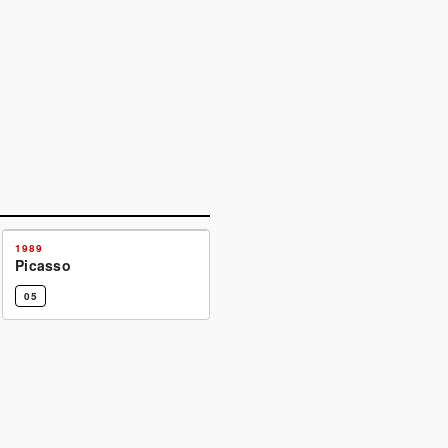
1989
Picasso
05