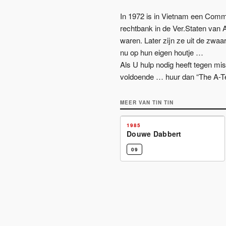
In 1972 is in Vietnam een Comm
rechtbank in de Ver.Staten van A
waren. Later zijn ze uit de zwa
nu op hun eigen houtje …
Als U hulp nodig heeft tegen mis
voldoende … huur dan “The A-T
MEER VAN
TIN TIN
JEUGDBEKER
1985
Douwe Dabbert
09