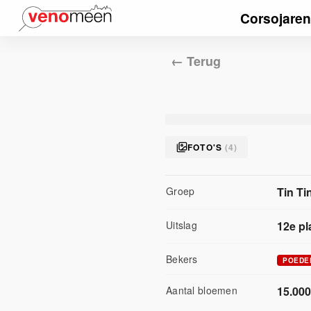
Corsojaren
← Terug
FOTO'S
(
4
)
Groep
Tin Ti
Uitslag
12
e pl
Bekers
POEDE
Aantal bloemen
15.000