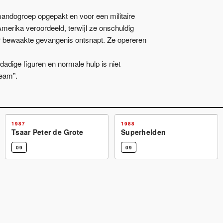
andogroep opgepakt en voor een militaire
merika veroordeeld, terwijl ze onschuldig
ar bewaakte gevangenis ontsnapt. Ze opereren
dadige figuren en normale hulp is niet
eam”.
1987
1988
Tsaar Peter de Grote
Superhelden
09
09