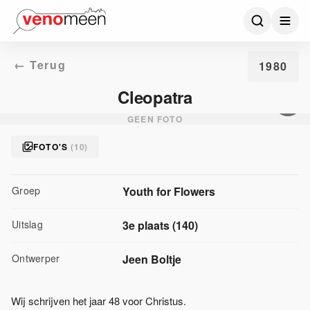
← Terug
1980
Cleopatra
GEEN FOTO
FOTO'S
(
10
)
Groep
Youth for Flowers
Uitslag
3
e plaats
(
140
)
Ontwerper
Jeen Boltje
Wĳ schrĳven het jaar 48 voor Christus.